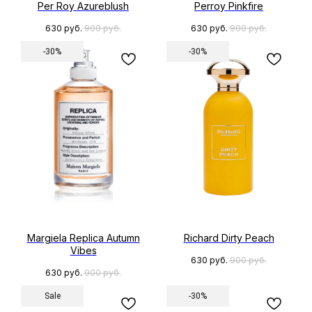
Per Roy Azureblush
Perroy Pinkfire
630
руб.
900
руб.
630
руб.
900
руб.
-30%
-30%
Margiela Replica Autumn
Richard Dirty Peach
Vibes
630
руб.
900
руб.
630
руб.
900
руб.
Sale
-30%