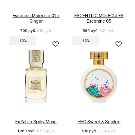
Escentric Molecule 01 +
ESCENTRIC MOLECULES
Ginger
Escentric 05
700
руб.
910
руб.
560
руб.
800
руб.
-30%
-30%
Ex Nihilo Spiky Muse
HFC Sweet & Spoiled
1 260
руб.
1 700
руб.
910
руб.
1 200
руб.