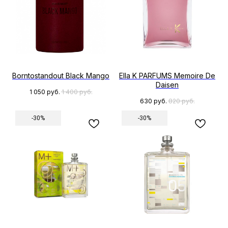
Borntostandout Black Mango
Ella K PARFUMS Memoire De
Daisen
1 050
руб.
1 400
руб.
630
руб.
820
руб.
-30%
-30%