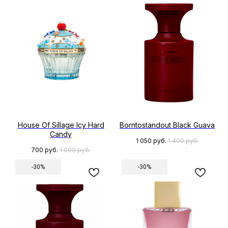
House Of Sillage Icy Hard
Borntostandout Black Guava
Candy
1 050
руб.
1 400
руб.
700
руб.
1 000
руб.
-30%
-30%