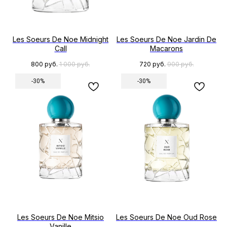
Les Soeurs De Noe Midnight
Les Soeurs De Noe Jardin De
Call
Macarons
800
руб.
1 000
руб.
720
руб.
900
руб.
-30%
-30%
ПОКУПАТЕЛЯМ
КОНТАКТЫ
+7 950 120 33 63
ПОЛИТИКА ОБРАБОТКИ
(ИРКУТСК)
ПЕРСОНАЛЬНЫХ ДАННЫХ
ОФЕРТА
PSHIK.HOUSE@MAIL.RU
+7 983 302 38 55
УСЛОВИЯ ОПЛАТЫ И
ДОСТАВКИ
(НОВОСИБИРСК)
УСЛОВИЯ ВОЗВРАТА
О КОМПАНИИ
АДРЕСА
УЛИЦА ЛЕНИНА, 10 К1
НОВОСИБИРСК
Les Soeurs De Noe Mitsio
Les Soeurs De Noe Oud Rose
Vanille